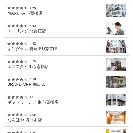
4.65
MARUKA 心斎橋店
4.53
エコリング 北堀江店
4.42
キングラム 喜連瓜破駅前店
4.30
エコスタイル心斎橋店
4.19
BRAND OFF 梅田店
4.07
ギャラリーレア 東心斎橋店
3.95
なんぼや 梅田本店
3.84