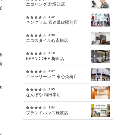
エコリング 北堀江店
な
4.42
キングラム 喜連瓜破駅前店
4.30
エコスタイル心斎橋店
4.19
褒
BRAND OFF 梅田店
前
4.07
ギャラリーレア 東心斎橋店
学
3.95
なんぼや 梅田本店
3.84
ブランドハンズ難波店