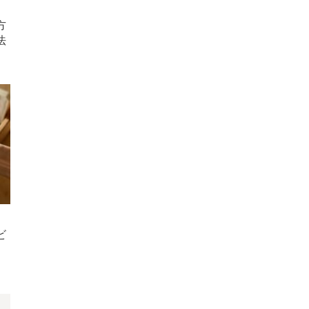
方
法
ビ