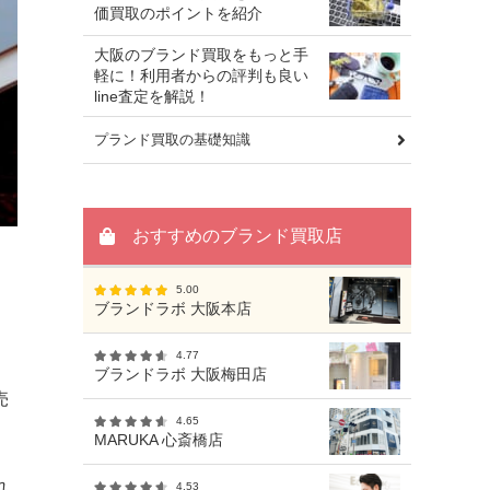
価買取のポイントを紹介
大阪のブランド買取をもっと手
軽に！利用者からの評判も良い
line査定を解説！
プランド買取の基礎知識
おすすめのブランド買取店
5.00
ブランドラボ 大阪本店
4.77
ブランドラボ 大阪梅田店
売
4.65
MARUKA 心斎橋店
れ
4.53