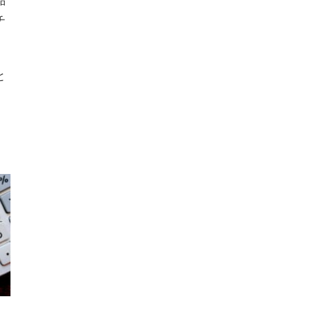
品
チ
と