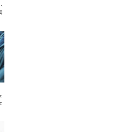
い
調
ェ
を